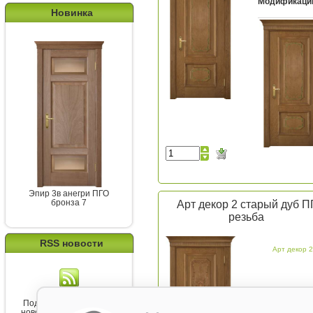
Модификаци
Новинка
Эпир 3в анегри ПГО
бронза 7
Арт декор 2 старый дуб П
резьба
RSS новости
Арт декор 2
Подпишитесь на канал
новостей от Belorawood