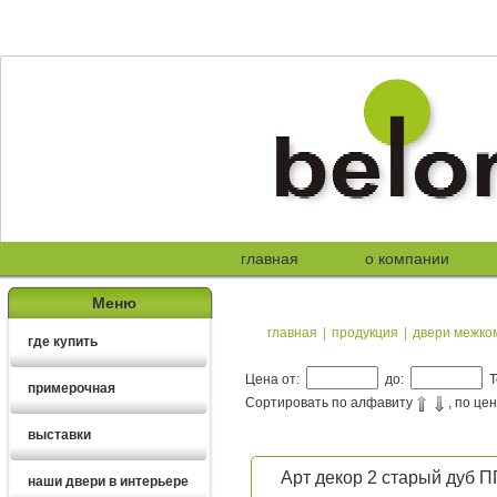
главная
о компании
Меню
главная
|
продукция
|
двери межко
где купить
Цена от:
до:
Т
примерочная
Сортировать по алфавиту
, по це
выставки
Арт декор 2 старый дуб П
наши двери в интерьере