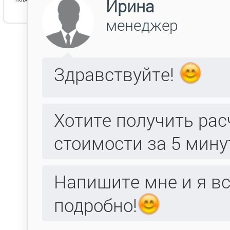
Эпир 8
Византия
(1099)
коллекция Византия
уникальная возможность выбора…