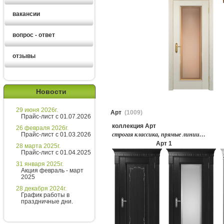
вакансии
вопрос - ответ
отзывы
Ирина
менеджер
Новости
Здравствуйте!
29 июня 2026г.
Арт
(1009)
Хотите получить расчет
Прайс-лист с 01.07.2026
стоимости за 5 минут?
коллекция Арт
26 февраля 2026г.
Прайс-лист с 01.03.2026
строгая классика, прямые линии…
Напишите мне и я все расскажу
Арт 1
28 марта 2025г.
подробно!
Прайс-лист с 01.04.2025
31 января 2025г.
Акция февраль - март
2025
Введите сообщение
28 декабря 2024г.
График работы в
праздничные дни.