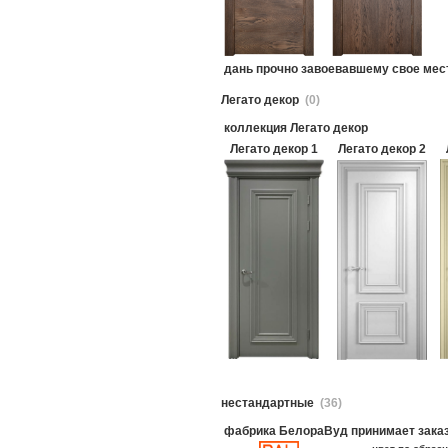
дань прочно завоевавшему свое ме
Легато декор
(0)
коллекция Легато декор
Легато декор 1
Легато декор 2
нестандартные
(36)
фабрика БелораВуд принимает зака