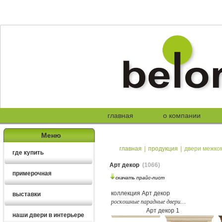
главная
о компании
Меню
главная
|
продукция
|
двери межко
где купить
Арт декор
(1066)
примерочная
скачать прайс-лист
коллекция Арт декор
выставки
роскошные парадные двери…
Арт декор 1
наши двери в интерьере