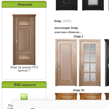
Новинка
Эпир
(2825)
коллекция Эпир
классика в деталях…
Эпир 1
Эпир 3в анегри ПГО
бронза 7
RSS новости
Эпир 3б
Подпишитесь на канал
новостей от Belorawood