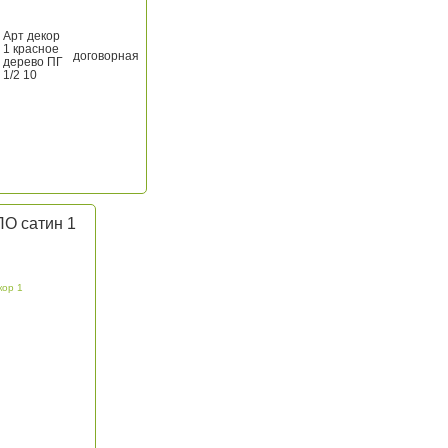
Арт декор
1 красное
договорная
дерево ПГ
1/2 10
ПО сатин 1
кор 1