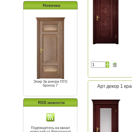
Новинка
Эпир 3в анегри ПГО
бронза 7
Арт декор 1 кр
RSS новости
Подпишитесь на канал
новостей от Belorawood