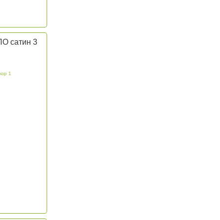
ПО сатин 3
кор 1