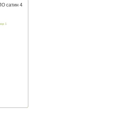
ПО сатин 4
кор 1