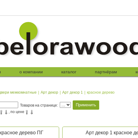
я
о компании
каталог
партнёрам
к
двери межкомнатные
|
Арт декор
|
Арт декор 1
|
красное дерево
Товаров на странице:
, по цене
 красное дерево ПГ
Арт декор 1 красное д