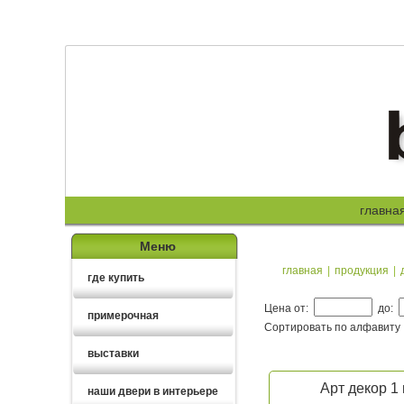
главна
Меню
главная
|
продукция
|
где купить
Цена от:
до:
примерочная
Сортировать по алфавиту
выставки
Арт декор 1
наши двери в интерьере