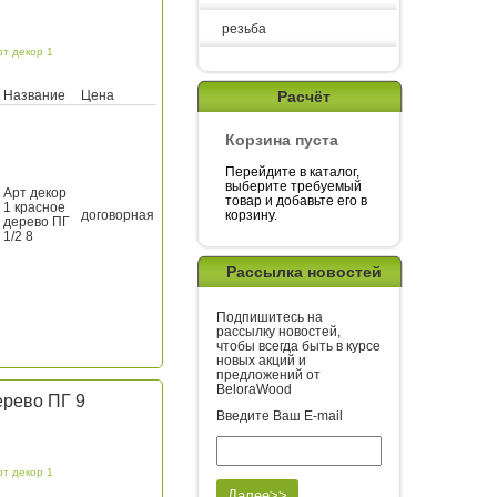
резьба
рт декор 1
Расчёт
Название
Цена
Корзина пуста
Перейдите в каталог,
выберите требуемый
Арт декор
товар и добавьте его в
1 красное
корзину.
договорная
дерево ПГ
1/2 8
Рассылка новостей
Подпишитесь на
рассылку новостей,
чтобы всегда быть в курсе
новых акций и
предложений от
BeloraWood
ерево ПГ 9
Введите Ваш E-mail
рт декор 1