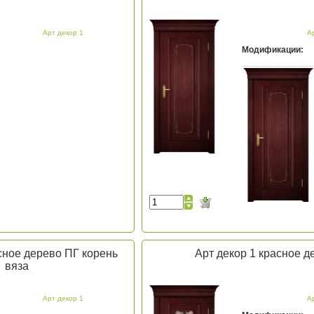
Арт декор 1
А
Модификации:
сное дерево ПГ корень
Арт декор 1 красное д
вяза
Арт декор 1
А