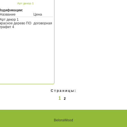
Арт декор 1
Модификации:
Название
Цена
Арт декор 1
красное дерево ПО
договорная
графит 4
Страницы:
1
2
BeloraWood