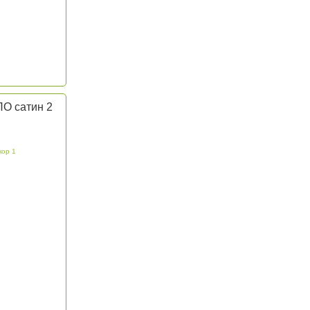
ПО сатин 2
кор 1