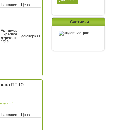
Название
Цена
Счетчики
Арт декор
1 красное
договорная
дерево ПГ
1/2 9
ерево ПГ 10
рт декор 1
Название
Цена