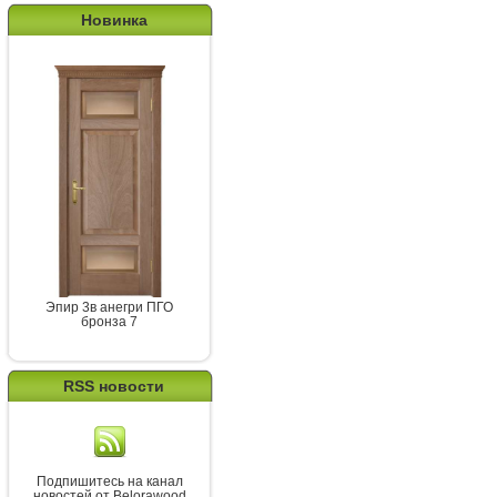
Новинка
Эпир 3в анегри ПГО
бронза 7
RSS новости
Подпишитесь на канал
новостей от Belorawood