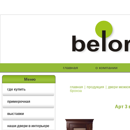
главная
о компании
Меню
главная
|
продукция
|
двери межко
где купить
бронза
примерочная
Арт 3
выставки
наши двери в интерьере